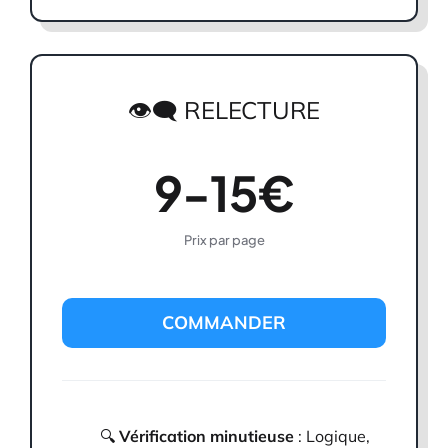
👁️‍🗨️ RELECTURE
9-15€
Prix par page
COMMANDER
🔍
Vérification minutieuse
: Logique,