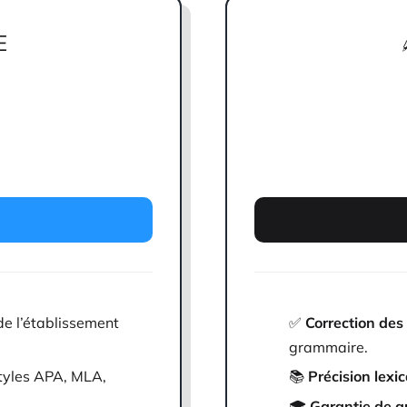
E
e l’établissement
✅
Correction des
grammaire.
styles APA, MLA,
📚
Précision lexic
🎓
Garantie de q