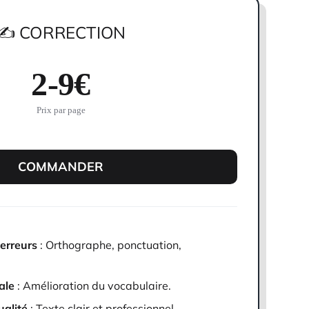
✍️ CORRECTION
2-9€
Prix par page
COMMANDER
 erreurs
: Orthographe, ponctuation,
ale
: Amélioration du vocabulaire.
ualité
: Texte clair et professionnel.