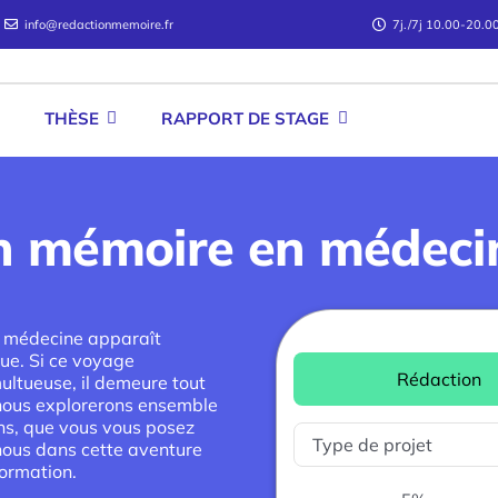
info@redactionmemoire.fr
7j./7j 10.00-20.0
THÈSE
RAPPORT DE STAGE
un mémoire en médecin
e médecine apparaît
nue. Si ce voyage
Rédaction
multueuse, il demeure tout
 nous explorerons ensemble
ons, que vous vous posez
nous dans cette aventure
formation.