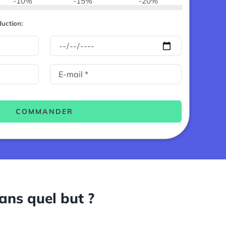
-10%
-15%
-20%
uction:
COMMANDER
ans quel but ?