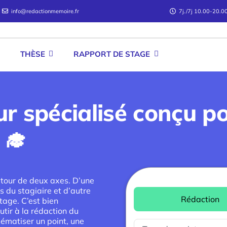
info@redactionmemoire.fr
7j./7j 10.00-20.0
THÈSE
RAPPORT DE STAGE
 spécialisé conçu po
‍🎓
utour de deux axes. D’une
s du stagiaire et d’autre
Rédaction
tage. C’est bien
utir à la rédaction du
ématiser un point, une