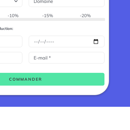
-10%
-15%
-20%
uction:
COMMANDER