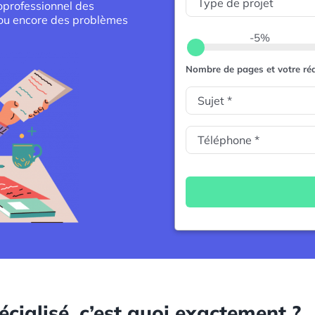
oprofessionnel des
 ou encore des problèmes
-5%
Nombre de pages et votre réd
ialisé, c’est quoi exactement ?