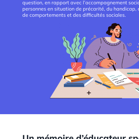
question, en rapport avec l’accompagnement soci
personnes en situation de précarité, du handicap,
de comportements et des difficultés sociales.
Un mémoire d’éducateur spéc