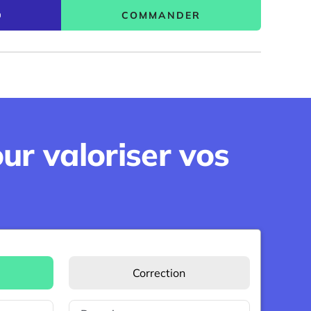
COMMANDER
0
ur valoriser vos
Correction